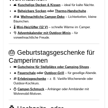
🛋️
Kuschelige Decken & Kissen
– ideal für kalte Nächte.
🔥
Beheizbare Socken
oder
Thermo-Handschuhe
.
🎁🎄
Weihnachtliche Camper-Deko
– Lichterketten, kleine
Bäumchen.
🌡️
Mini-Heizlüfter (12 V)
– schnelle Wärme im Camper.
🎅
Adventskalender mit Outdoor-Minis
– für
vorweihnachtliche Freude.
🎂 Geburtstagsgeschenke für
Camperinnen
🎟️
Gutscheine für Stellplätze oder Camping-Shops
.
🔥
Feuerschale
oder
Outdoor-Grill
– für gesellige Abende.
🎁
Erlebnisgeschenke
– z. B. Vanlife-Wochenende oder
Outdoor-Kochkurs.
💍
Camper-Schmuck
– Anhänger oder Armbänder mit
Wohnmobil-Motiven.