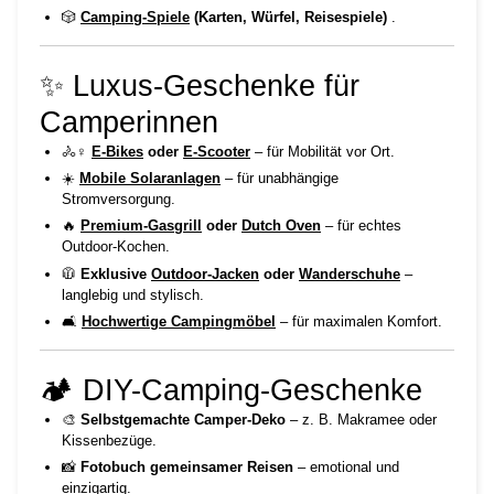
🎲
Camping-Spiele
(Karten, Würfel, Reisespiele)
.
✨ Luxus-Geschenke für
Camperinnen
🚴♀️
E-Bikes
oder
E-Scooter
– für Mobilität vor Ort.
☀️
Mobile Solaranlagen
– für unabhängige
Stromversorgung.
🔥
Premium-Gasgrill
oder
Dutch Oven
– für echtes
Outdoor-Kochen.
🧥
Exklusive
Outdoor-Jacken
oder
Wanderschuhe
–
langlebig und stylisch.
🛋️
Hochwertige Campingmöbel
– für maximalen Komfort.
🏕️ DIY-Camping-Geschenke
🎨
Selbstgemachte Camper-Deko
– z. B. Makramee oder
Kissenbezüge.
📸
Fotobuch gemeinsamer Reisen
– emotional und
einzigartig.