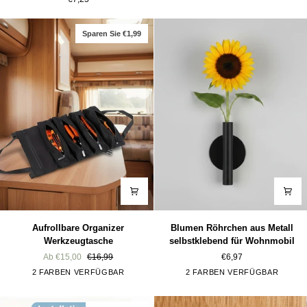
Gemüse,
&
Plastiktüten,
Obst
Einkaufstaschen,
Organizer
Sparen Sie €1,99
Unterwäsche
für
´s
Wohnmobil
Aufrollbare
Blumen
Aufrollbare Organizer
Blumen Röhrchen aus Metall
Organizer
Röhrchen
Werkzeugtasche
selbstklebend für Wohnmobil
Werkzeugtasche
aus
Ab €15,00
€16,99
€6,97
Metall
Schwarz
Khaki
Gold
Schwarz
2 FARBEN VERFÜGBAR
2 FARBEN VERFÜGBAR
selbstklebend
für
Wohnmobil