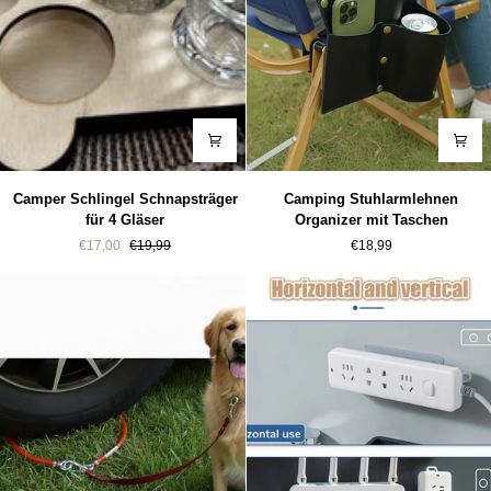
Camper
Camping
Camper Schlingel Schnapsträger
Camping Stuhlarmlehnen
Schlingel
Stuhlarmlehnen
für 4 Gläser
Organizer mit Taschen
Schnapsträger
Organizer
€17,00
€19,99
€18,99
für
mit
4
Taschen
Gläser