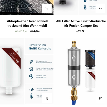
Abtropfmatte
Alb
Abtropfmatte "Tara" schnell
Alb Filter Active Ersatz-Kartusche
"Tara"
Filter
trocknend fürs Wohnmobil
für Fusion Camper Set
schnell
Active
Ab €14,45
€14,95
€24,90
trocknend
Ersatz-
fürs
Kartusche
Wohnmobil
für
Fusion
Camper
Set