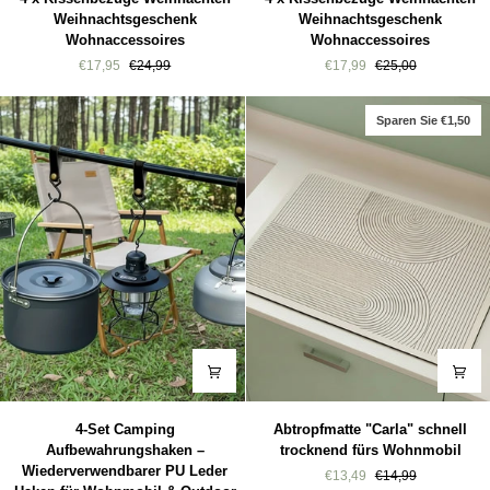
x
x
Weihnachtsgeschenk
Weihnachtsgeschenk
Kissenbezüge
Kissenbezüge
Wohnaccessoires
Wohnaccessoires
Weihnachten
Weihnachten
€17,95
€24,99
€17,99
€25,00
Weihnachtsgeschenk
Weihnachtsgeschenk
Wohnaccessoires
Wohnaccessoires
Sparen Sie €1,50
4-
Abtropfmatte
4-Set Camping
Abtropfmatte "Carla" schnell
Set
"Carla"
Aufbewahrungshaken –
trocknend fürs Wohnmobil
Camping
schnell
Wiederverwendbarer PU Leder
€13,49
€14,99
Aufbewahrungshaken
trocknend