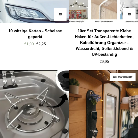
10
10er
10 witzige Karten - Scheisse
10er Set Transparente Klebe
witzige
Set
geparkt
Haken für Außen-Lichterketten,
Karten
Transparente
Kabelführung Organizer -
€1,99
€2,25
-
Klebe
Wasserdicht, Selbstklebend &
Scheisse
Haken
UV-beständig
geparkt
für
€9,95
Außen-
Lichterketten,
Kabelführung
Ausverkauft
Organizer
-
Wasserdicht,
Selbstklebend
&
UV-
beständig