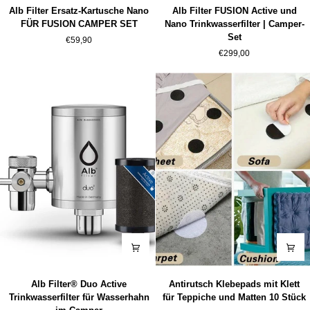
Alb
Alb
Alb Filter Ersatz-Kartusche Nano
Alb Filter FUSION Active und
Filter
Filter
FÜR FUSION CAMPER SET
Nano Trinkwasserfilter | Camper-
Ersatz-
FUSION
Set
€59,90
Kartusche
Active
€299,00
Nano
und
FÜR
Nano
FUSION
Trinkwasserfilter
CAMPER
|
SET
Camper-
Set
Alb
Antirutsch
Alb Filter® Duo Active
Antirutsch Klebepads mit Klett
Filter®
Klebepads
Trinkwasserfilter für Wasserhahn
für Teppiche und Matten 10 Stück
Duo
mit