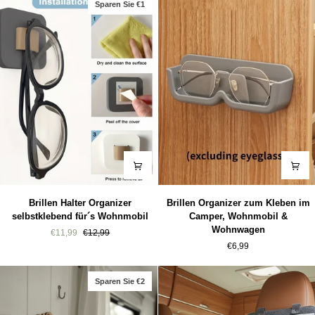
Sparen Sie €1
Brillen
Brillen
Brillen Halter Organizer
Brillen Organizer zum Kleben im
Halter
Organizer
selbstklebend für´s Wohnmobil
Camper, Wohnmobil &
Organizer
zum
Wohnwagen
€11,99
€12,99
selbstklebend
Kleben
€6,99
für
im
´s
Camper,
Wohnmobil
Wohnmobil
Sparen Sie €2
&
Wohnwagen