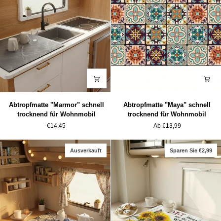
Abtropfmatte
Abtropfmatte
Abtropfmatte "Marmor" schnell
Abtropfmatte "Maya" schnell
"Marmor"
"Maya"
trocknend für Wohnmobil
trocknend für Wohnmobil
schnell
schnell
€14,45
Ab €13,99
trocknend
trocknend
für
für
Wohnmobil
Wohnmobil
Ausverkauft
Sparen Sie €2,99