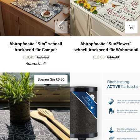
Abtropfmatte
Abtropfmatte
Abtropfmatte "Sita" schnell
Abtropfmatte "SunFlower"
"Sita"
"SunFlower"
trocknend für Camper
schnell trocknend für Wohnmobil
schnell
schnell
€18,45
€19,99
€12,00
€14,99
trocknend
trocknend
Ausverkauft
für
für
Camper
Wohnmobil
Sparen Sie €0,50