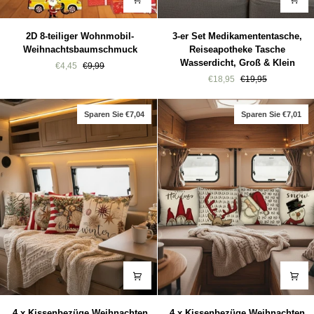
2D
3-
2D 8-teiliger Wohnmobil-
3-er Set Medikamententasche,
8-
er
Weihnachtsbaumschmuck
Reiseapotheke Tasche
teiliger
Set
Wasserdicht, Groß & Klein
€4,45
€9,99
Wohnmobil-
Medikamententasche,
€18,95
€19,95
Weihnachtsbaumschmuck
Reiseapotheke
Tasche
Wasserdicht,
Sparen Sie €7,04
Sparen Sie €7,01
Groß
&
Klein
4
4
4 x Kissenbezüge Weihnachten
4 x Kissenbezüge Weihnachten