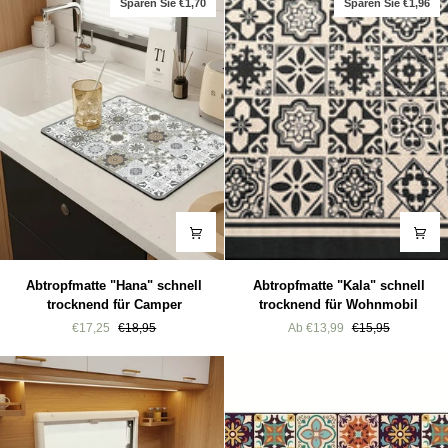
Sparen Sie €1,70
Sparen Sie €1,96
Abtropfmatte
Abtropfmatte
Abtropfmatte "Hana" schnell
Abtropfmatte "Kala" schnell
"Hana"
"Kala"
trocknend für Camper
trocknend für Wohnmobil
schnell
schnell
€17,25
€18,95
Ab €13,99
€15,95
trocknend
trocknend
für
für
Camper
Wohnmobil