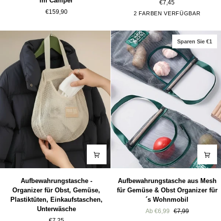
im Camper
€7,45
Active
Klett
€159,90
Schwarz
Weiß
2 FARBEN VERFÜGBAR
Trinkwasserfilter
für
für
Teppiche
Wasserhahn
und
Sparen Sie €1
im
Matten
Camper
10
Stück
Aufbewahrungstasche
Aufbewahrungstasche
Aufbewahrungstasche -
Aufbewahrungstasche aus Mesh
-
aus
Organizer für Obst, Gemüse,
für Gemüse & Obst Organizer für
Organizer
Mesh
Plastiktüten, Einkaufstaschen,
´s Wohnmobil
für
für
Unterwäsche
Ab €6,99
€7,99
Obst,
Gemüse
€7,25