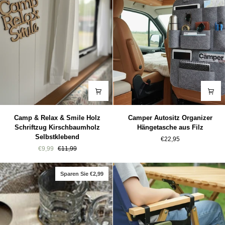
Camp
Camper
Camp & Relax & Smile Holz
Camper Autositz Organizer
&
Autositz
Schriftzug Kirschbaumholz
Hängetasche aus Filz
Relax
Organizer
Selbstklebend
€22,95
&
Hängetasche
€9,99
€11,99
Smile
aus
Holz
Filz
Schriftzug
Sparen Sie €2,99
Kirschbaumholz
Selbstklebend