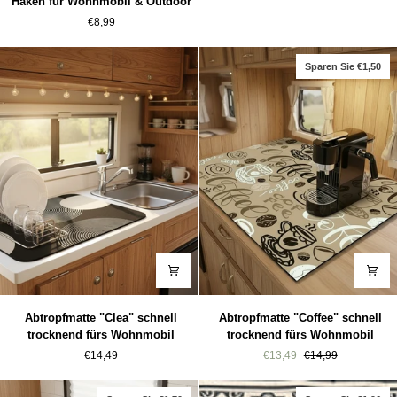
Haken für Wohnmobil & Outdoor
–
fürs
€8,99
Wiederverwendbarer
Wohnmobil
PU
Leder
Sparen Sie €1,50
Haken
für
Wohnmobil
&
Outdoor
Abtropfmatte
Abtropfmatte
Abtropfmatte "Clea" schnell
Abtropfmatte "Coffee" schnell
"Clea"
"Coffee"
trocknend fürs Wohnmobil
trocknend fürs Wohnmobil
schnell
schnell
€14,49
€13,49
€14,99
trocknend
trocknend
fürs
fürs
Wohnmobil
Wohnmobil