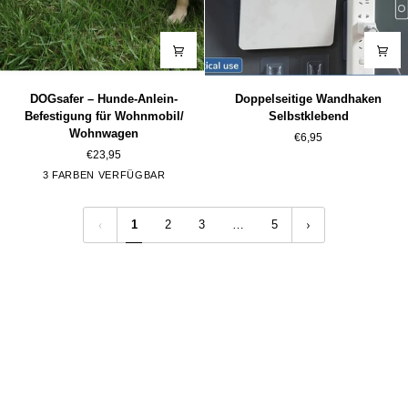
DOGsafer
Doppelseitige
DOGsafer – Hunde-Anlein-
Doppelseitige Wandhaken
–
Wandhaken
Befestigung für Wohnmobil/
Selbstklebend
Hunde-
Selbstklebend
Wohnwagen
€6,95
Anlein-
€23,95
Befestigung
Rot
Blau
Grün
3 FARBEN VERFÜGBAR
für
Wohnmobil/
Wohnwagen
1
2
3
…
5