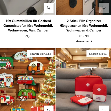
16x
2
16x Gummitüllen für Gasherd
2 Stück Filz Organizer
Gummitüllen
Stück
Gummistopfen fürs Wohnmobil,
Hängetaschen fürs Wohnmobil,
für
Filz
Wohnwagen, Van, Camper
Wohnwagen & Camper
Gasherd
Organizer
€9,95
€19,99
Gummistopfen
Hängetaschen
Ausverkauft
fürs
fürs
Wohnmobil,
Wohnmobil,
Wohnwagen,
Wohnwagen
Sparen Sie €5,54
Sparen Sie €1
Van,
&
Camper
Camper