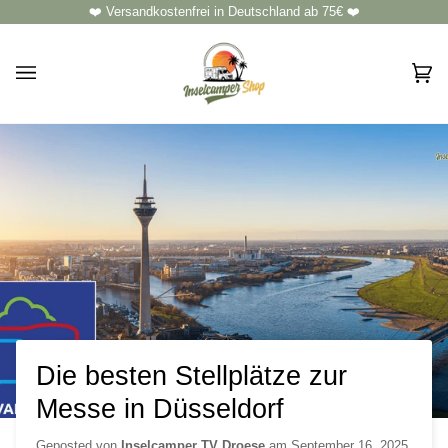
Direkt
❤️ Versandkostenfrei in Deutschland ab 75€ ❤️
zum
Inhalt
Ei
(0)
Die besten Stellplätze zur
Messe in Düsseldorf
Geposted von
Inselcamper TV Droese
am
September 16, 2025