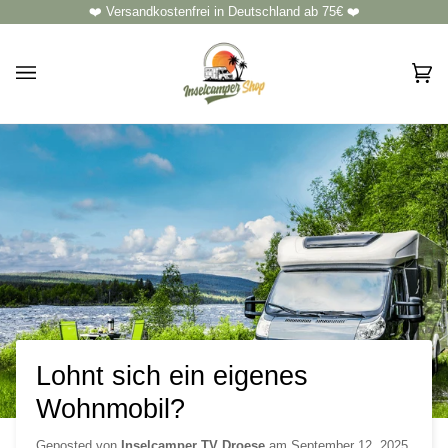
Direkt
❤️ Versandkostenfrei in Deutschland ab 75€ ❤️
zum
Inhalt
Ei
(0)
Lohnt sich ein eigenes
Wohnmobil?
Geposted von
Inselcamper TV Droese
am
September 12, 2025