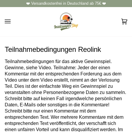
Direkt
❤️ Versandkostenfrei in Deutschland ab 75€ ❤️
zum
Inhalt
Ei
(0)
Teilnahmebedingungen Reolink
Teilnahmebedingungen für das aktive Gewinnspiel.
Gewinne, siehe Video. Teilnahme: Jeder der einen
Kommentar mit der entsprechenden Forderung aus dem
Video unter dem Video erstellt, nimmt an der Verlosung
Teil. Dies ist der einfachste Weg ein Gewinnspiel zu
veranstalten ohne Personenbezogene Daten zu sammeln.
Schreibt bitte auf keinen Fall irgendwelche persönlichen
Daten, E-Mails oder sonstiges in die Kommentare!
Schreibt bitte nur einen Kommentar mit dem
entsprechenden Text. Wer mehrere Kommentare mit dem
entsprechenden Text veröffentlicht, der verschafft sich
einen unfairen Vorteil und kann disqualifiziert werden. Im