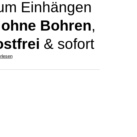
um Einhängen
–
ohne Bohren
,
ostfrei
& sofort
rlesen