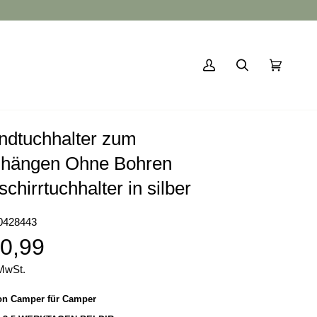
Mein
Suchen
Einkaufs
(0)
Account
ndtuchhalter zum
nhängen Ohne Bohren
chirrtuchhalter in silber
0428443
0,99
 MwSt.
on Camper für Camper