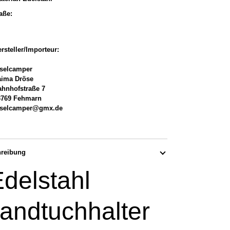
aße:
rsteller/Importeur:
nselcamper
aima Dröse
hnhofstraße 7
3769 Fehmarn
nselcamper@gmx.de
reibung
delstahl
andtuchhalter