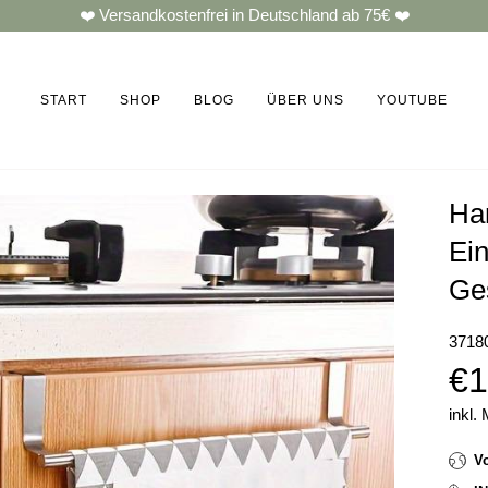
❤️ Versandkostenfrei in Deutschland ab 75€ ❤️
START
SHOP
BLOG
ÜBER UNS
YOUTUBE
Ha
Ei
Ges
3718
€1
inkl.
V