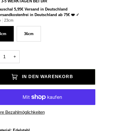
N 3-5 WERKTAGEN BEI DIR
uschal 5,95€ Versand in Deutschland
rsandkostenfrei in Deutschland ab 75€ ❤️ ✓
e
23cm
3cm
36cm
+
IN DEN WARENKORB
re Bezahlmöglichkeiten
terial: Edelstahl