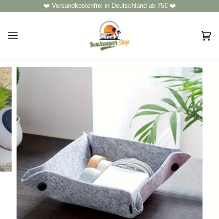
Direkt
❤️ Versandkostenfrei in Deutschland ab 75€ ❤️
zum
Inhalt
Ei
(0)