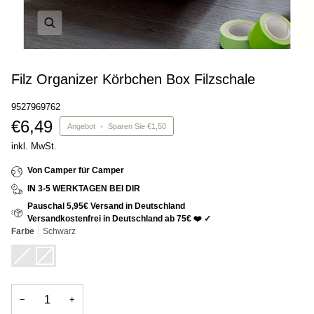
Filz Organizer Körbchen Box Filzschale
9527969762
€6,49
Angebot
•
Sparen Sie
€1,50
inkl. MwSt.
Von Camper für Camper
IN 3-5 WERKTAGEN BEI DIR
Pauschal 5,95€ Versand in Deutschland
Versandkostenfrei in Deutschland ab 75€ ❤️ ✓
Farbe
Schwarz
Grau
Variante
Schwarz
Variante
ausverkauft
ausverkauft
oder
oder
nicht
nicht
verfügbar
verfügbar
−
+