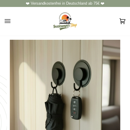
Direkt
❤️ Versandkostenfrei in Deutschland ab 75€ ❤️
zum
Inhalt
Ei
(0)