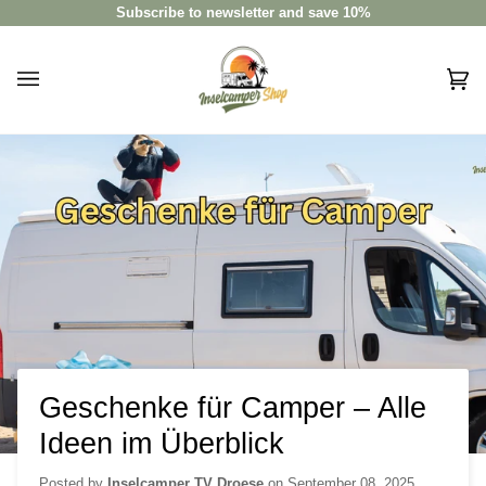
Skip
Subscribe to newsletter and save 10%
to
content
Car
(0)
Geschenke für Camper – Alle
Ideen im Überblick
Posted by
Inselcamper TV Droese
on
September 08, 2025