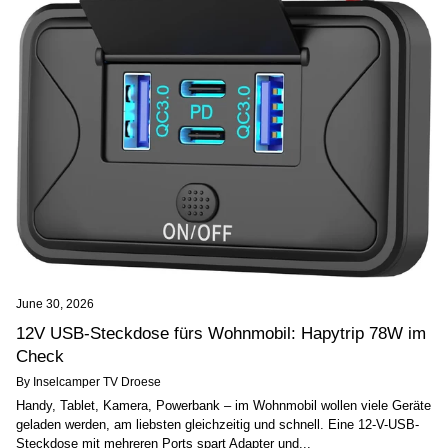
June 30, 2026
12V USB-Steckdose fürs Wohnmobil: Hapytrip 78W im
Check
By Inselcamper TV Droese
Handy, Tablet, Kamera, Powerbank – im Wohnmobil wollen viele Geräte
geladen werden, am liebsten gleichzeitig und schnell. Eine 12-V-USB-
Steckdose mit mehreren Ports spart Adapter und...