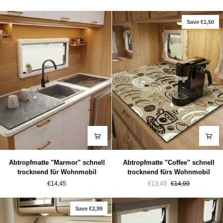
Camper
Shop
Save €1,50
Abtropfmatte
Abtropfmatte
Abtropfmatte "Marmor" schnell
Abtropfmatte "Coffee" schnell
"Marmor"
"Coffee"
trocknend für Wohnmobil
trocknend fürs Wohnmobil
schnell
schnell
€14,45
€13,49
€14,99
trocknend
trocknend
für
fürs
Wohnmobil
Wohnmobil
Save €2,99