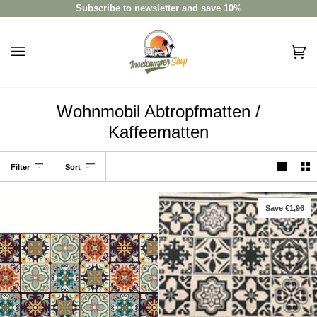
Skip
Subscribe to newsletter and save 10%
to
content
Car
(0)
Wohnmobil Abtropfmatten /
Kaffeematten
Sort
Filter
Sort
Save €1,96