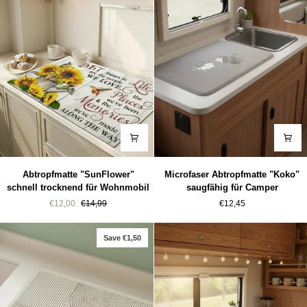
Abtropfmatte
Microfaser
Abtropfmatte "SunFlower"
Microfaser Abtropfmatte "Koko"
"SunFlower"
Abtropfmatte
schnell trocknend für Wohnmobil
saugfähig für Camper
schnell
"Koko"
€12,00
€14,99
€12,45
trocknend
saugfähig
für
für
Wohnmobil
Camper
Save €1,50