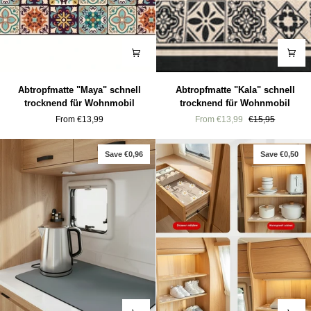
Abtropfmatte
Abtropfmatte
Abtropfmatte "Maya" schnell
Abtropfmatte "Kala" schnell
"Maya"
"Kala"
trocknend für Wohnmobil
trocknend für Wohnmobil
schnell
schnell
From €13,99
From €13,99
€15,95
trocknend
trocknend
für
für
Wohnmobil
Wohnmobil
Save €0,96
Save €0,50