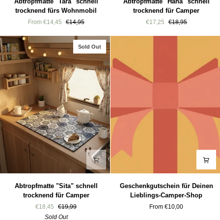
Abtropfmatte "Tara" schnell
Abtropfmatte "Hana" schnell
"Tara"
"Hana"
trocknend fürs Wohnmobil
trocknend für Camper
schnell
schnell
From €14,45
€14,95
€17,25
€18,95
trocknend
trocknend
fürs
für
Wohnmobil
Camper
Sold Out
Abtropfmatte
Geschenkgutschein
Abtropfmatte "Sita" schnell
Geschenkgutschein für Deinen
"Sita"
für
trocknend für Camper
Lieblings-Camper-Shop
schnell
Deinen
€18,45
€19,99
From €10,00
trocknend
Lieblings-
Sold Out
für
Camper-