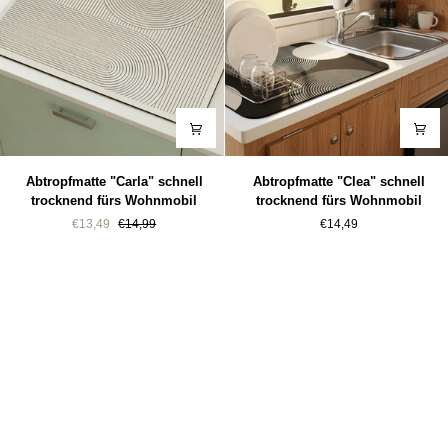
Abtropfmatte
Abtropfmatte
Abtropfmatte "Carla" schnell
Abtropfmatte "Clea" schnell
"Carla"
"Clea"
trocknend fürs Wohnmobil
trocknend fürs Wohnmobil
schnell
schnell
€13,49
€14,99
€14,49
trocknend
trocknend
fürs
fürs
Wohnmobil
Wohnmobil