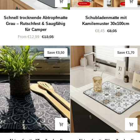
Schnell
Schubladenmatte
Schnell trocknende Abtropfmatte
Schubladenmatte mit
trocknende
mit
Grau – Rutschfest & Saugfähig
Kamilemuster 30x100cm
Abtropfmatte
Kamilemuster
für Camper
€8,45
€8,95
Grau
30x100cm
From €12,99
€13,95
–
Rutschfest
&
Save €0,50
Save €1,70
Saugfähig
für
Camper
Abtropfmatte
Abtropfmatte