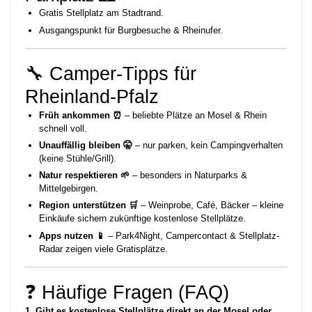
Gratis Stellplatz am Stadtrand.
Ausgangspunkt für Burgbesuche & Rheinufer.
🔧 Camper-Tipps für
Rheinland-Pfalz
Früh ankommen ⏰
– beliebte Plätze an Mosel & Rhein
schnell voll.
Unauffällig bleiben 🤫
– nur parken, kein Campingverhalten
(keine Stühle/Grill).
Natur respektieren 🌱
– besonders in Naturparks &
Mittelgebirgen.
Region unterstützen 🛒
– Weinprobe, Café, Bäcker – kleine
Einkäufe sichern zukünftige kostenlose Stellplätze.
Apps nutzen 📱
– Park4Night, Campercontact & Stellplatz-
Radar zeigen viele Gratisplätze.
❓ Häufige Fragen (FAQ)
1. Gibt es kostenlose Stellplätze direkt an der Mosel oder