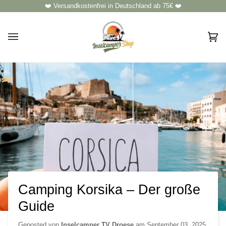
Direkt
❤️ Versandkostenfrei in Deutschland ab 75€ ❤️
zum
Inhalt
Ei
(0)
Camping Korsika – Der große
Guide
Geposted von
Inselcamper TV Droese
am
September 03, 2025