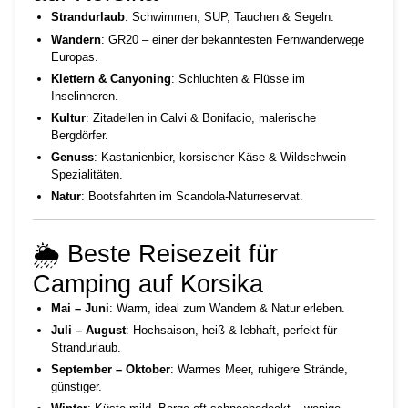
Strandurlaub
: Schwimmen, SUP, Tauchen & Segeln.
Wandern
: GR20 – einer der bekanntesten Fernwanderwege
Europas.
Klettern & Canyoning
: Schluchten & Flüsse im
Inselinneren.
Kultur
: Zitadellen in Calvi & Bonifacio, malerische
Bergdörfer.
Genuss
: Kastanienbier, korsischer Käse & Wildschwein-
Spezialitäten.
Natur
: Bootsfahrten im Scandola-Naturreservat.
🌦️ Beste Reisezeit für
Camping auf Korsika
Mai – Juni
: Warm, ideal zum Wandern & Natur erleben.
Juli – August
: Hochsaison, heiß & lebhaft, perfekt für
Strandurlaub.
September – Oktober
: Warmes Meer, ruhigere Strände,
günstiger.