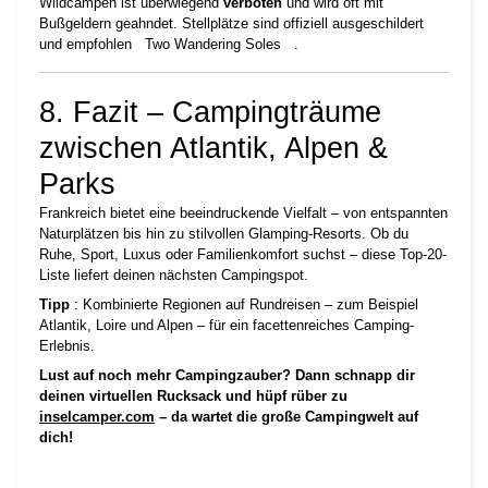
Wildcampen ist überwiegend
verboten
und wird oft mit
Bußgeldern geahndet. Stellplätze sind offiziell ausgeschildert
und empfohlen
Two Wandering Soles
.
8. Fazit – Campingträume
zwischen Atlantik, Alpen &
Parks
Frankreich bietet eine beeindruckende Vielfalt – von entspannten
Naturplätzen bis hin zu stilvollen Glamping-Resorts. Ob du
Ruhe, Sport, Luxus oder Familienkomfort suchst – diese Top-20-
Liste liefert deinen nächsten Campingspot.
Tipp
: Kombinierte Regionen auf Rundreisen – zum Beispiel
Atlantik, Loire und Alpen – für ein facettenreiches Camping-
Erlebnis.
Lust auf noch mehr Campingzauber? Dann schnapp dir
deinen virtuellen Rucksack und hüpf rüber zu
inselcamper.com
– da wartet die große Campingwelt auf
dich!