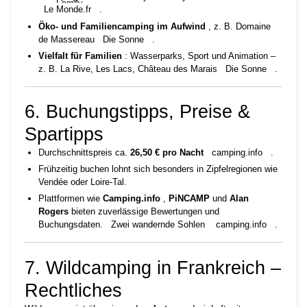
Family
Le Monde.fr
.
Öko- und Familiencamping im Aufwind
, z. B. Domaine
de Massereau
Die Sonne
.
Vielfalt für Familien
: Wasserparks, Sport und Animation –
z. B. La Rive, Les Lacs, Château des Marais
Die Sonne
.
6. Buchungstipps, Preise &
Spartipps
Durchschnittspreis ca.
26,50 € pro Nacht
camping.info
.
Frühzeitig buchen lohnt sich besonders in Zipfelregionen wie
Vendée oder Loire-Tal.
Plattformen wie
Camping.info
,
PiNCAMP
und
Alan
Rogers
bieten zuverlässige Bewertungen und
Buchungsdaten.
Zwei wandernde Sohlen
camping.info
.
7. Wildcamping in Frankreich –
Rechtliches