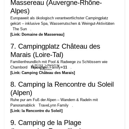
Massereau (Auvergne-Rhône-
Alpes)
Europaweit als ökologisch verantwortlichster Campingplatz
gekürt – inklusive Spa, Wasserrutschen & Weingut-Aktivitäten
The Sun
.
[Link: Domaine de Massereau]
7. Campingplatz Château des
Marais (Loire-Tal)
Familienfreundlich mit Pool & Radwege zu Schlössern wie
Family Camping
Chambord
TraveLynn Family
Hipcamp
+11
+11
+11
.
Europe
[Link: Camping Château des Marais]
8. Camping la Rencontre du Soleil
(Alpen)
Ruhe pur am Fuß der Alpen – Wandern & Radeln mit
Panoramablick
TraveLynn Family
.
[Link: la Rencontre du Soleil]
9. Camping de la Plage