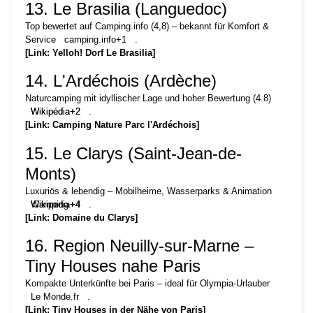
13. Le Brasilia (Languedoc)
Top bewertet auf Camping.info (4,8) – bekannt für Komfort &
Service
camping.info
+1
.
[Link: Yelloh! Dorf Le Brasilia]
14. L'Ardéchois (Ardèche)
Naturcamping mit idyllischer Lage und hoher Bewertung (4.8)
Wikipedia
Wikipédia
+2
+2
.
[Link: Camping Nature Parc l'Ardéchois]
15. Le Clarys (Saint-Jean-de-
Monts)
Luxuriös & lebendig – Mobilheime, Wasserparks & Animation
Family
Wikipedia
Wikipedia
Camping
+4
+4
+4
.
[Link: Domaine du Clarys]
Europe
16. Region Neuilly-sur-Marne –
Tiny Houses nahe Paris
Kompakte Unterkünfte bei Paris – ideal für Olympia-Urlauber
Le Monde.fr
.
[Link: Tiny Houses in der Nähe von Paris]