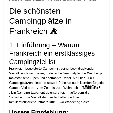
Die schönsten
Campingplätze in
Frankreich ⛺
1. Einführung – Warum
Frankreich ein erstklassiges
Campingziel ist
Frankreich begeisterte Camper mit seiner beeindruckenden
Vielfalt: endlose Küsten, malerische Seen, idyllische Weinberge,
majestätische Alpen und charmante Dörfer. Mit über 11.000
Campingplätzen bietet es sowohl Ruhe als auch Komfort für jede
Tripadvis
Camper-Vorliebe – vom Zelt bis zum Wohnmobil
Wikipedia
Reddit
+5
+5
+5
or
.
Ein Camping-Expertentipp unterstreicht außerdem die
Sicherheit, die Vielfalt der Landschaften und die
familienfreundliche Infrastruktur
Two Wandering Soles
.
Unsere Empfehlung: