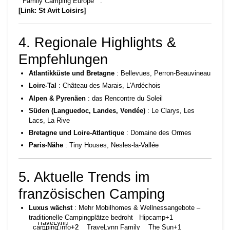
Family Camping Europe
.
[Link: St Avit Loisirs]
4. Regionale Highlights &
Empfehlungen
Atlantikküste und Bretagne
: Bellevues, Perron-Beauvineau
Loire-Tal
: Château des Marais, L'Ardéchois
Alpen & Pyrenäen
: das Rencontre du Soleil
Süden (Languedoc, Landes, Vendée)
: Le Clarys, Les
Lacs, La Rive
Bretagne und Loire-Atlantique
: Domaine des Ormes
Paris-Nähe
: Tiny Houses, Nesles-la-Vallée
5. Aktuelle Trends im
französischen Camping
Luxus wächst
: Mehr Mobilhomes & Wellnessangebote –
traditionelle Campingplätze bedroht
Hipcamp
+1
TraveLynn
camping.info
+2
+2
TraveLynn Family
The Sun
+1