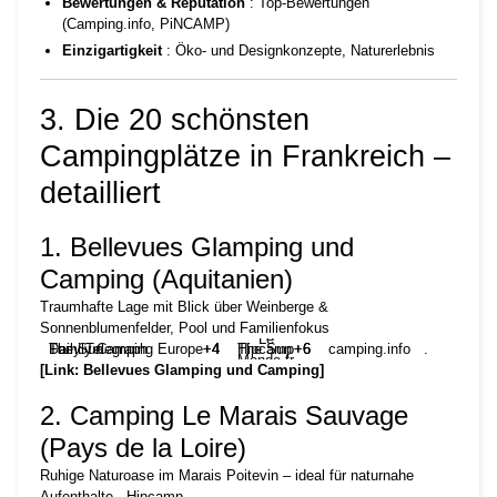
Bewertungen & Reputation
: Top-Bewertungen
(Camping.info, PiNCAMP)
Einzigartigkeit
: Öko- und Designkonzepte, Naturerlebnis
3. Die 20 schönsten
Campingplätze in Frankreich –
detailliert
1. Bellevues Glamping und
Camping (Aquitanien)
Traumhafte Lage mit Blick über Weinberge &
Sonnenblumenfelder, Pool und Familienfokus
Le
Daily Telegraph
Family Camping Europe
The Sun
+4
+4
+4
Hipcamp
The Sun
+6
+6
+6
camping.info
.
Monde.fr
[Link: Bellevues Glamping und Camping]
2. Camping Le Marais Sauvage
(Pays de la Loire)
Ruhige Naturoase im Marais Poitevin – ideal für naturnahe
Aufenthalte
Hipcamp
.