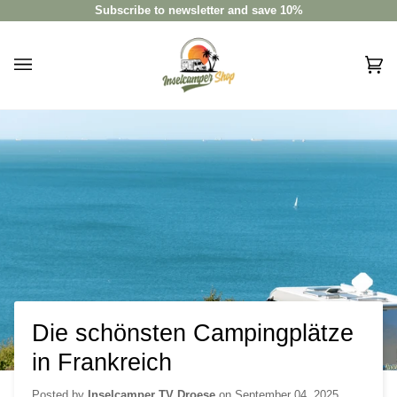
Skip
Subscribe to newsletter and save 10%
to
content
Car
(0)
Die schönsten Campingplätze
in Frankreich
Posted by
Inselcamper TV Droese
on
September 04, 2025