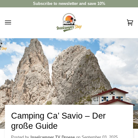
Skip
Subscribe to newsletter and save 10%
to
content
Car
(0)
Camping Ca’ Savio – Der
große Guide
Posted by
Inselcamper TV Droese
on
September 03, 2025