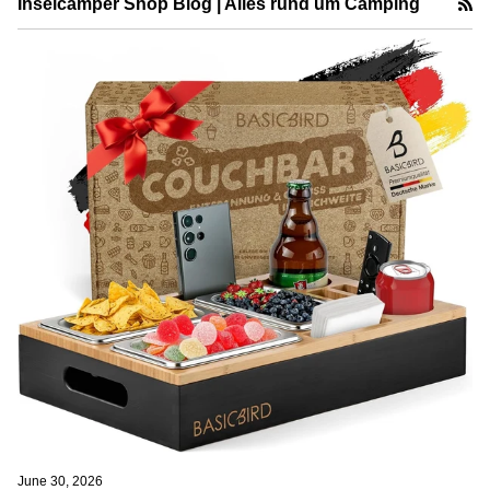
R
Inselcamper Shop Blog | Alles rund um Camping
June 30, 2026