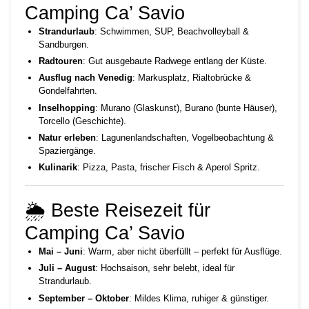
Camping Ca’ Savio
Strandurlaub
: Schwimmen, SUP, Beachvolleyball &
Sandburgen.
Radtouren
: Gut ausgebaute Radwege entlang der Küste.
Ausflug nach Venedig
: Markusplatz, Rialtobrücke &
Gondelfahrten.
Inselhopping
: Murano (Glaskunst), Burano (bunte Häuser),
Torcello (Geschichte).
Natur erleben
: Lagunenlandschaften, Vogelbeobachtung &
Spaziergänge.
Kulinarik
: Pizza, Pasta, frischer Fisch & Aperol Spritz.
🌦️ Beste Reisezeit für
Camping Ca’ Savio
Mai – Juni
: Warm, aber nicht überfüllt – perfekt für Ausflüge.
Juli – August
: Hochsaison, sehr belebt, ideal für
Strandurlaub.
September – Oktober
: Mildes Klima, ruhiger & günstiger.