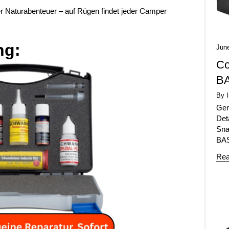
r Naturabenteuer – auf Rügen findet jeder Camper
ng:
Jun
Co
BA
By 
Gem
Det
Sna
BAS
Rea