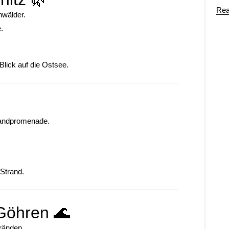
Rea
wälder.
.
Blick auf die Ostsee.
randpromenade.
 Strand.
 Göhren 🌊
tränden.