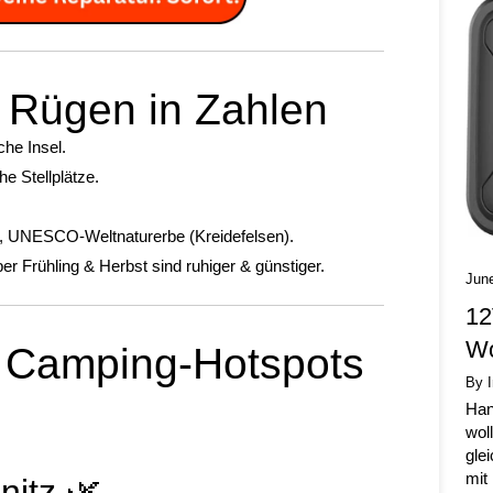
 Rügen in Zahlen
che Insel.
he Stellplätze.
ß, UNESCO-Weltnaturerbe (Kreidefelsen).
ber Frühling & Herbst sind ruhiger & günstiger.
Jun
12
Wo
 Camping-Hotspots
By 
Han
wol
gle
mit
itz 🌿