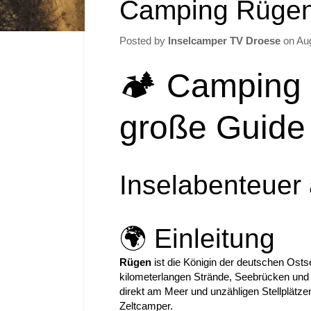
Camping Rügen
Posted by
Inselcamper TV Droese
on
Au
🏕️ Camping
große Guide
Inselabenteuer
🌍 Einleitung
Rügen
ist die Königin der deutschen Osts
kilometerlangen Strände, Seebrücken und 
direkt am Meer und unzähligen Stellplätze
Zeltcamper.