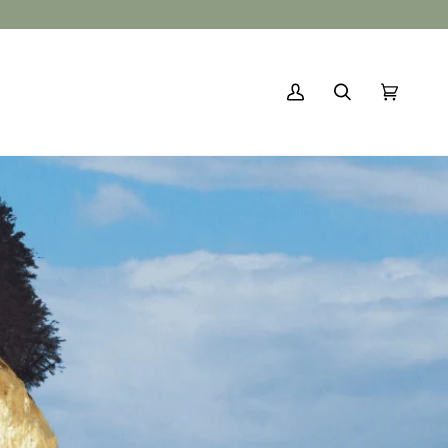
My
Search
Cart
(0)
Account