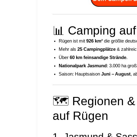
📊 Camping auf
Rügen ist mit
926 km²
die größte deuts
Mehr als
25 Campingplätze
& zahlreic
Über
60 km feinsandige Strände
.
Nationalpark Jasmund
: 3.000 ha gro
Saison: Hauptsaison
Juni – August
, a
🗺️ Regionen &
auf Rügen
1. Jasmund & Sassn