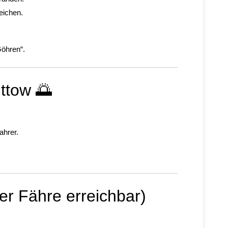
eichen.
Göhren“.
ttow 🌅
ahrer.
er Fähre erreichbar)