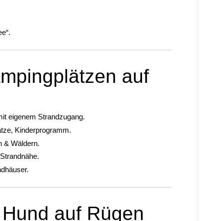
ee“.
mpingplätzen auf
 mit eigenem Strandzugang.
lätze, Kinderprogramm.
en & Wäldern.
n Strandnähe.
ndhäuser.
 Hund auf Rügen